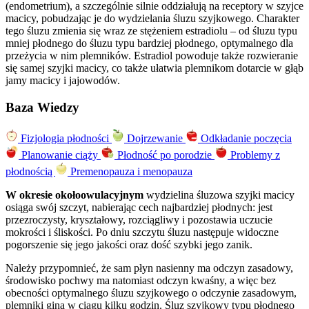
(endometrium), a szczególnie silnie oddziałują na receptory w szyjce
macicy, pobudzając je do wydzielania śluzu szyjkowego. Charakter
tego śluzu zmienia się wraz ze stężeniem estradiolu – od śluzu typu
mniej płodnego do śluzu typu bardziej płodnego, optymalnego dla
przeżycia w nim plemników. Estradiol powoduje także rozwieranie
się samej szyjki macicy, co także ułatwia plemnikom dotarcie w głąb
jamy macicy i jajowodów.
Baza Wiedzy
Fizjologia płodności
Dojrzewanie
Odkładanie poczęcia
Planowanie ciąży
Płodność po porodzie
Problemy z
płodnością
Premenopauza i menopauza
W okresie okołoowulacyjnym
wydzielina śluzowa szyjki macicy
osiąga swój szczyt, nabierając cech najbardziej płodnych: jest
przezroczysty, kryształowy, rozciągliwy i pozostawia uczucie
mokrości i śliskości. Po dniu szczytu śluzu następuje widoczne
pogorszenie się jego jakości oraz dość szybki jego zanik.
Należy przypomnieć, że sam płyn nasienny ma odczyn zasadowy,
środowisko pochwy ma natomiast odczyn kwaśny, a więc bez
obecności optymalnego śluzu szyjkowego o odczynie zasadowym,
plemniki giną w ciągu kilku godzin. Śluz szyjkowy typu płodnego