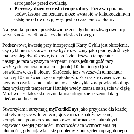
estrogenów przed owulacją.
Pierwszy dzień wzrostu temperatury
. Pierwsza poranna
podwyższona temperatura może wystąpić w kilkugodzinnym
odstępie od owulacji, więc jest to czas bardzo płodny.
Na rysunku poniżej przedstawione zostały dni możliwej owulacji
w zależności od długości cyklu miesiączkowego.
Podstawową kwestią przy interpretacji Karty Cyklu jest określenie,
czy cykl miesiączkowy może być rozważany jako płodny. Jeśli cykl
ma przebieg dwufazowy, tzn. po fazie niższych temperatur
następuje faza wyższych temperatur oraz jeśli długość fazy
wyższych temperatur ma co najmniej 10 dni, to cykl jest
prawidłowy, czyli płodny. Skrócenie fazy wyższych temperatur
poniżej 10 dni świadczy o niepłodności. Zdarza się czasem, że po
pewnym czasie samoistnie pojawiają się cykle z odpowiednio długą
fazą wyższych temperatur i istnieje wtedy szansa na zajście w ciążę.
Możliwe jest także skuteczne farmakologiczne leczenie takiej
niedomogi lutealnej.
Stworzyłam i utrzymuję
myFertileDays
jako przyjazne dla każdej
kobiety miejsce w Internecie, gdzie może znaleźć rzetelne,
kompletne i potwierdzone naukowo informacje o naturalnych
objawach swojej płodności, możliwościach wzmocnienia tej
płodności, gdy pojawiają się problemy z poczęciem upragnionego