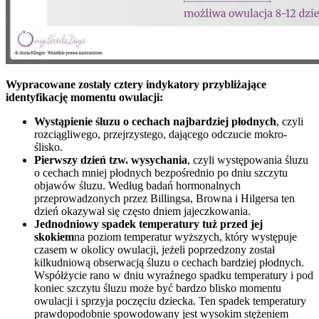
Wypracowane zostały cztery indykatory przybliżające
identyfikację momentu owulacji:
Wystąpienie śluzu o cechach najbardziej płodnych
, czyli
rozciągliwego, przejrzystego, dającego odczucie mokro-
ślisko.
Pierwszy dzień tzw. wysychania
, czyli występowania śluzu
o cechach mniej płodnych bezpośrednio po dniu szczytu
objawów śluzu. Według badań hormonalnych
przeprowadzonych przez Billingsa, Browna i Hilgersa ten
dzień okazywał się często dniem jajeczkowania.
Jednodniowy spadek temperatury tuż przed jej
skokiem
na poziom temperatur wyższych, który występuje
czasem w okolicy owulacji, jeżeli poprzedzony został
kilkudniową obserwacją śluzu o cechach bardziej płodnych.
Współżycie rano w dniu wyraźnego spadku temperatury i pod
koniec szczytu śluzu może być bardzo blisko momentu
owulacji i sprzyja poczęciu dziecka. Ten spadek temperatury
prawdopodobnie spowodowany jest wysokim stężeniem