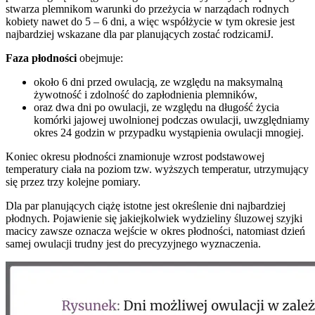
stwarza plemnikom warunki do przeżycia w narządach rodnych
kobiety nawet do 5 – 6 dni, a więc współżycie w tym okresie jest
najbardziej wskazane dla par planujących zostać rodzicamiJ.
Faza płodności
obejmuje:
około 6 dni przed owulacją, ze względu na maksymalną
żywotność i zdolność do zapłodnienia plemników,
oraz dwa dni po owulacji, ze względu na długość życia
komórki jajowej uwolnionej podczas owulacji, uwzględniamy
okres 24 godzin w przypadku wystąpienia owulacji mnogiej.
Koniec okresu płodności znamionuje wzrost podstawowej
temperatury ciała na poziom tzw. wyższych temperatur, utrzymujący
się przez trzy kolejne pomiary.
Dla par planujących ciążę istotne jest określenie dni najbardziej
płodnych. Pojawienie się jakiejkolwiek wydzieliny śluzowej szyjki
macicy zawsze oznacza wejście w okres płodności, natomiast dzień
samej owulacji trudny jest do precyzyjnego wyznaczenia.