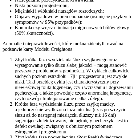
Niski poziom progesteronu;
Mięśniaki i włókniaki narządów rozrodczych;
Objawy wypadowe w premenopauzie (usunięcie przykrych
symptomów w 95% przypadków);
Kontrola czy wręcz eliminacja migrenowych bólów głowy
(50% skuteczności).
Anomalie i nieprawidłowości, które można zidentyfikować na
podstawie karty Modelu Creightona:
Zbyt krótka faza wydzielania śluzu szyjkowego oraz
występowanie tylko śluzu słabej jakości – mogą stanowić
przyczynę problemów z płodnością. W cyklach całkowicie
suchych poziom estradiolu 17β i progesteronu jest zwykle
niski. Taki przebieg cyklu jest charakterystyczny przy
niewłaściwej folikulogenezie, czyli wzrastaniu i dojrzewaniu
pęcherzyka, a także powoduje często anormalną lutogenezę,
czyli rozwój i funkcjonowanie ciałka żółtego.
Krótka faza wydzielania śluzu przez szyjkę macicy,
a jednocześnie wydłużona faza lutealna (czas po szczycie
śluzu aż do następnej miesiączki dłuższy niż 16 dni)
sugerujące zluteinizowany, nie pęknięty pęcherzyk. Jest to
defekt owulacji związany z obniżonym poziomem
estrogenów i progesteronu.
Zbyt krótka faza poowulacyjna (Post Peak) świadcząca