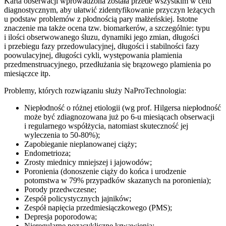
Karta obserwacji wprowadzona została przede wszystkim w celu
diagnostycznym, aby ułatwić zidentyfikowanie przyczyn leżących
u podstaw problemów z płodnością pary małżeńskiej. Istotne
znaczenie ma także ocena tzw. biomarkerów, a szczególnie: typu
i ilości obserwowanego śluzu, dynamiki jego zmian, długości
i przebiegu fazy przedowulacyjnej, długości i stabilności fazy
poowulacyjnej, długości cykli, występowania plamienia
przedmenstruacyjnego, przedłużania się brązowego plamienia po
miesiączce itp.
Problemy, których rozwiązaniu służy NaProTechnologia:
Niepłodność o różnej etiologii (wg prof. Hilgersa niepłodność
może być zdiagnozowana już po 6-u miesiącach obserwacji
i regularnego współżycia, natomiast skuteczność jej
wyleczenia to 50-80%);
Zapobieganie nieplanowanej ciąży;
Endometrioza;
Zrosty miednicy mniejszej i jajowodów;
Poronienia (donoszenie ciąży do końca i urodzenie
potomstwa w 79% przypadków skazanych na poronienia);
Porody przedwczesne;
Zespół policystycznych jajników;
Zespół napięcia przedmiesiączkowego (PMS);
Depresja poporodowa;
Nieregularne pozacykliczne krwawienia;