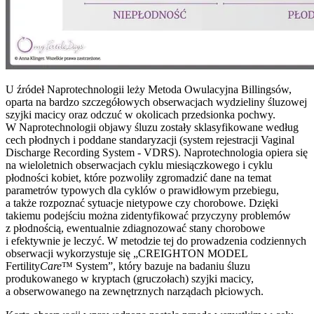
U źródeł Naprotechnologii leży Metoda Owulacyjna Billingsów,
oparta na bardzo szczegółowych obserwacjach wydzieliny śluzowej
szyjki macicy oraz odczuć w okolicach przedsionka pochwy.
W Naprotechnologii objawy śluzu zostały sklasyfikowane według
cech płodnych i poddane standaryzacji (system rejestracji Vaginal
Discharge Recording System - VDRS). Naprotechnologia opiera się
na wieloletnich obserwacjach cyklu miesiączkowego i cyklu
płodności kobiet, które pozwoliły zgromadzić dane na temat
parametrów typowych dla cyklów o prawidłowym przebiegu,
a także rozpoznać sytuacje nietypowe czy chorobowe. Dzięki
takiemu podejściu można zidentyfikować przyczyny problemów
z płodnością, ewentualnie zdiagnozować stany chorobowe
i efektywnie je leczyć. W metodzie tej do prowadzenia codziennych
obserwacji wykorzystuje się „CREIGHTON MODEL
Fertility
Care
™ System”, który bazuje na badaniu śluzu
produkowanego w kryptach (gruczołach) szyjki macicy,
a obserwowanego na zewnętrznych narządach płciowych.