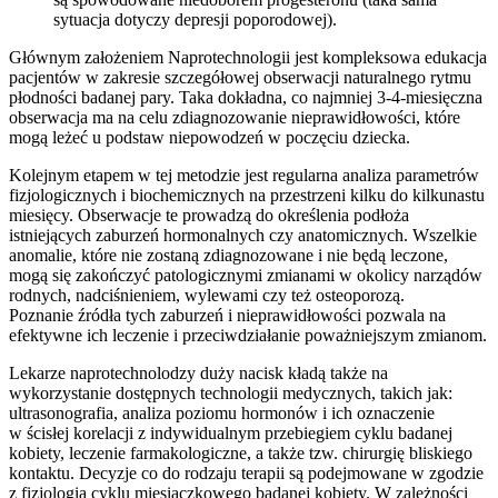
sytuacja dotyczy depresji poporodowej).
Głównym założeniem Naprotechnologii jest kompleksowa edukacja
pacjentów w zakresie szczegółowej obserwacji naturalnego rytmu
płodności badanej pary. Taka dokładna, co najmniej 3-4-miesięczna
obserwacja ma na celu zdiagnozowanie nieprawidłowości, które
mogą leżeć u podstaw niepowodzeń w poczęciu dziecka.
Kolejnym etapem w tej metodzie jest regularna analiza parametrów
fizjologicznych i biochemicznych na przestrzeni kilku do kilkunastu
miesięcy. Obserwacje te prowadzą do określenia podłoża
istniejących zaburzeń hormonalnych czy anatomicznych. Wszelkie
anomalie, które nie zostaną zdiagnozowane i nie będą leczone,
mogą się zakończyć patologicznymi zmianami w okolicy narządów
rodnych, nadciśnieniem, wylewami czy też osteoporozą.
Poznanie źródła tych zaburzeń i nieprawidłowości pozwala na
efektywne ich leczenie i przeciwdziałanie poważniejszym zmianom.
Lekarze naprotechnolodzy duży nacisk kładą także na
wykorzystanie dostępnych technologii medycznych, takich jak:
ultrasonografia, analiza poziomu hormonów i ich oznaczenie
w ścisłej korelacji z indywidualnym przebiegiem cyklu badanej
kobiety, leczenie farmakologiczne, a także tzw. chirurgię bliskiego
kontaktu. Decyzje co do rodzaju terapii są podejmowane w zgodzie
z fizjologią cyklu miesiączkowego badanej kobiety. W zależności