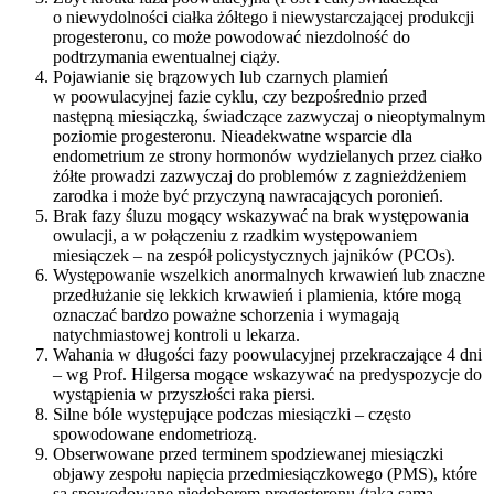
o niewydolności ciałka żółtego i niewystarczającej produkcji
progesteronu, co może powodować niezdolność do
podtrzymania ewentualnej ciąży.
Pojawianie się brązowych lub czarnych plamień
w poowulacyjnej fazie cyklu, czy bezpośrednio przed
następną miesiączką, świadczące zazwyczaj o nieoptymalnym
poziomie progesteronu. Nieadekwatne wsparcie dla
endometrium ze strony hormonów wydzielanych przez ciałko
żółte prowadzi zazwyczaj do problemów z zagnieżdżeniem
zarodka i może być przyczyną nawracających poronień.
Brak fazy śluzu mogący wskazywać na brak występowania
owulacji, a w połączeniu z rzadkim występowaniem
miesiączek – na zespół policystycznych jajników (PCOs).
Występowanie wszelkich anormalnych krwawień lub znaczne
przedłużanie się lekkich krwawień i plamienia, które mogą
oznaczać bardzo poważne schorzenia i wymagają
natychmiastowej kontroli u lekarza.
Wahania w długości fazy poowulacyjnej przekraczające 4 dni
– wg Prof. Hilgersa mogące wskazywać na predyspozycje do
wystąpienia w przyszłości raka piersi.
Silne bóle występujące podczas miesiączki – często
spowodowane endometriozą.
Obserwowane przed terminem spodziewanej miesiączki
objawy zespołu napięcia przedmiesiączkowego (PMS), które
są spowodowane niedoborem progesteronu (taka sama