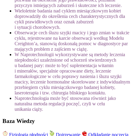
przyczyn istniejących zaburzeń i skuteczne ich leczenie.
Wieloletnie badania nad cyklem miesiączkowym kobiet
doprowadziły do określenia cech charakterystycznych dla
cykli prawidłowych oraz oznak zaburzeń
i sytuacji chorobowych.
Obserwacje cech śluzu szyjki macicy i jego zmian w trakcie
cyklu, rejestrowane na karcie obserwacji według Modelu
Creighton’a, stanowią doskonałą pomoc w diagnostyce par
mających problem z zajściem w ciążę.
W Naprotechnologii wykorzystywane są metody leczenia
niepłodności uzależnione od schorzeń stwierdzonych
u badanej pary: może to być suplementacja witamin
i minerałów, specjalnie opracowane diety, leczenie
farmakologiczne w celu poprawy nasienia i śluzu szyjki
macicy, leczenie hormonalne skorelowane z indywidualnym
przebiegiem cyklu miesiączkowego badanej kobiety,
laseroterapia i tzw. chirurgia bliskiego kontaktu.
Naprotechnologia może być stosowana również jako
naturalna metoda regulacji poczęć, czyli w celu
unikania ciąży.
Baza Wiedzy
Fizjologia płodności
Dojrzewanie
Odkładanie poczęcia