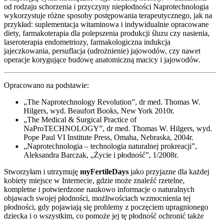
od rodzaju schorzenia i przyczyny niepłodności Naprotechnologia
wykorzystuje różne sposoby postępowania terapeutycznego, jak na
przykład: suplementacja witaminowa i indywidualnie opracowane
diety, farmakoterapia dla polepszenia produkcji śluzu czy nasienia,
laseroterapia endometriozy, farmakologiczna indukcja
jajeczkowania, persuflacja (udrożnienie) jajowodów, czy nawet
operacje korygujące budowę anatomiczną macicy i jajowodów.
Opracowano na podstawie:
„The Naprotechnology Revolution”, dr med. Thomas W.
Hilgers, wyd. Beaufort Books, New York 2010r.
„The Medical & Surgical Practice of
NaProTECHNOLOGY”, dr med. Thomas W. Hilgers, wyd.
Pope Paul VI Institute Press, Omaha, Nebraska, 2004r.
„Naprotechnologia – technologia naturalnej prokreacji”,
Aleksandra Barczak, „Życie i płodność”, 1/2008r.
Stworzyłam i utrzymuję
myFertileDays
jako przyjazne dla każdej
kobiety miejsce w Internecie, gdzie może znaleźć rzetelne,
kompletne i potwierdzone naukowo informacje o naturalnych
objawach swojej płodności, możliwościach wzmocnienia tej
płodności, gdy pojawiają się problemy z poczęciem upragnionego
dziecka i o wszystkim, co pomoże jej tę płodność ochronić także